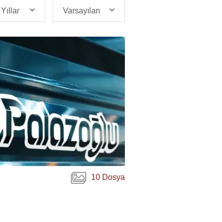
Yıllar
Varsayılan
10 Dosya