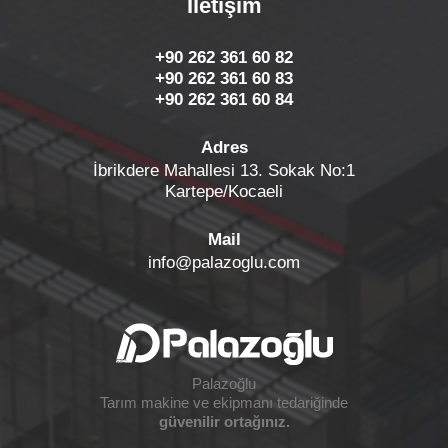
İletişim
+90 262 361 60 82
+90 262 361 60 83
+90 262 361 60 84
Adres
İbrikdere Mahallesi 13. Sokak No:1
Kartepe/Kocaeli
Mail
info@palazoglu.com
Palazoğlu
Tarım makine ve ekipmanı tedariğinde
güvenilir ortağınız.