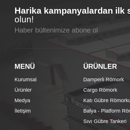
Harika kampanyalardan ilk 
olun!
Haber bültenimize abone ol
MENÜ
ÜRÜNLER
Kurumsal
Damperli Römork
Ürünler
Cargo Römork
Medya
Katı Gübre Römork
İletişim
Balya - Platform R
Sıvı Gübre Tankeri