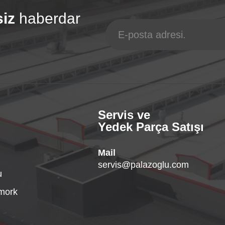
siz
haberdar
Servis ve
Yedek Parça Satışı
Mail
servis@palazoglu.com
u
ömork