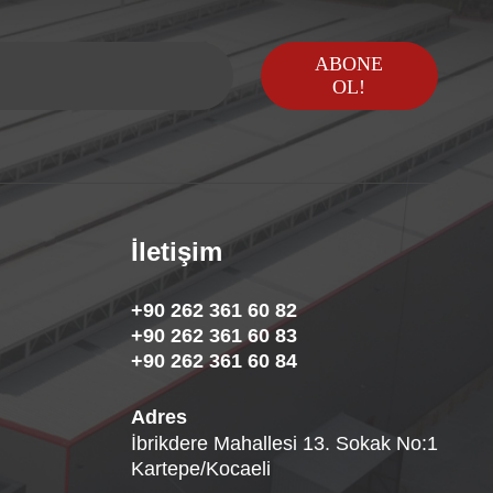
ABONE
OL!
İletişim
+90 262 361 60 82
+90 262 361 60 83
+90 262 361 60 84
Adres
İbrikdere Mahallesi 13. Sokak No:1
Kartepe/Kocaeli